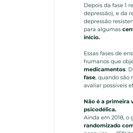
Depois da fase 1 
depressão), e da r
depressão resiste
para algumas 
cen
início.
Essas fases de ens
humanos que obje
medicamentos
. 
fase
, quando são r
avaliar possíveis e
Não é a primeira 
psicodélica.
Ainda em 2018, o g
randomizado com