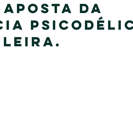
 aposta da
cia psicodéli
ileira.