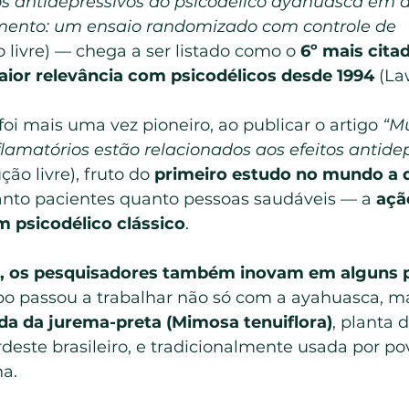
os antidepressivos do psicodélico ayahuasca em 
amento: um ensaio randomizado com controle de 
o livre) — chega a ser listado como o 
6º mais cita
ior relevância com psicodélicos desde 1994
 (La
oi mais uma vez pioneiro, ao publicar o artigo 
“M
lamatórios estão relacionados aos efeitos antidep
ção livre), fruto do 
primeiro estudo no mundo a 
anto pacientes quanto pessoas saudáveis — a 
açã
m psicodélico clássico
.
l, os pesquisadores também inovam em alguns 
po passou a trabalhar não só com a ayahuasca, 
da da jurema-preta (Mimosa tenuiflora)
, planta d
deste brasileiro, e tradicionalmente usada por po
na.