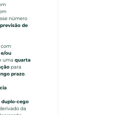
sem 
com 
esse número 
previsão de 
a com 
e/ou 
e uma 
quarta 
ação
 para 
ongo prazo
.
cia 
 duplo-cego 
 derivado da 