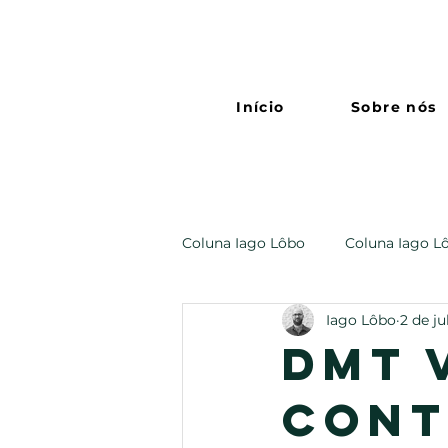
Início
Sobre nós
Coluna Iago Lôbo
Coluna Iago L
Iago Lôbo
2 de ju
DMT 
cont