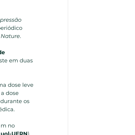
epressão 
periódico 
 
Nature
.
de 
iste em duas 
a dose leve 
 a dose 
 durante os 
édica.
am no 
uol-UFRN
), 