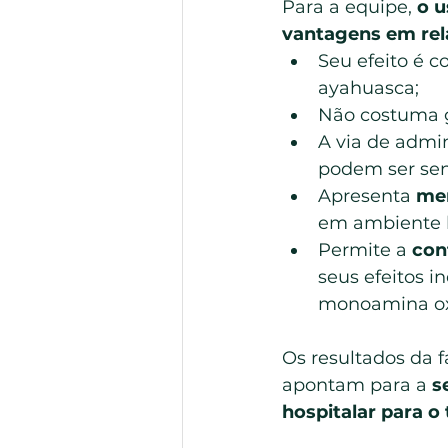
Para a equipe, 
o u
vantagens em rel
Seu efeito é 
ayahuasca;
Não costuma ge
A via de admin
podem ser sen
Apresenta 
men
em ambiente ho
Permite a 
con
seus efeitos 
monoamina oxi
Os resultados da f
apontam para a 
s
hospitalar para o