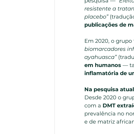
pesquisa — 
“Efeit
resistente a trat
placebo”
 (traduçã
publicações de ma
Em 2020, o grupo f
biomarcadores inf
ayahuasca”
 (tradu
em humanos
 — t
inflamatória de u
Na pesquisa atua
Desde 2020 o gru
com a 
DMT extraí
prevalência no nor
e de matriz africa