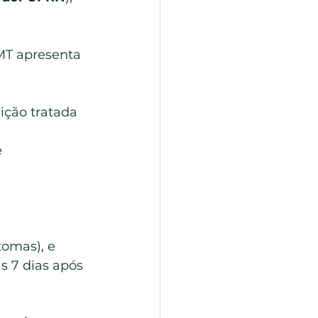
MT apresenta 
ição tratada 
e
tomas), e
s 7 dias após 