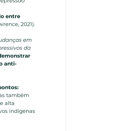
depressão 
do entre 
wrence, 2021).
udanças em 
ressivos da 
demonstrar 
o anti-
pontos:
mas também 
e alta 
vos indígenas 