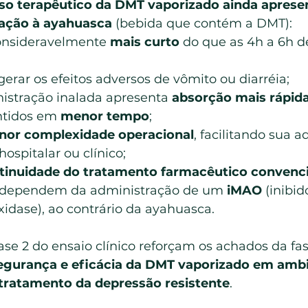
so terapêutico da DMT vaporizado ainda apresen
ação à ayahuasca
 (bebida que contém a DMT):
consideravelmente 
mais curto
 do que as 4h a 6h de
rar os efeitos adversos de vômito ou diarréia;
istração inalada apresenta 
absorção mais rápid
tidos em 
menor tempo
;
or complexidade operacional
, facilitando sua 
spitalar ou clínico;
tinuidade do tratamento farmacêutico convenc
independem da administração de um 
iMAO
 (inibid
dase), ao contrário da ayahuasca.
ase 2 do ensaio clínico reforçam os achados da fas
egurança e eficácia da DMT vaporizado em ambi
 tratamento da depressão resistente
.