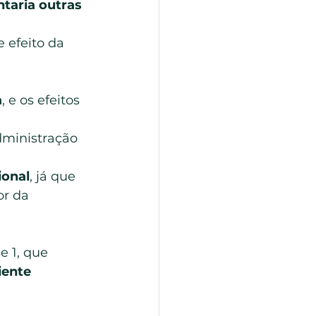
taria outras 
 efeito da 
a
, e os efeitos 
administração 
ional
, já que 
or da 
e 1, que 
ente 