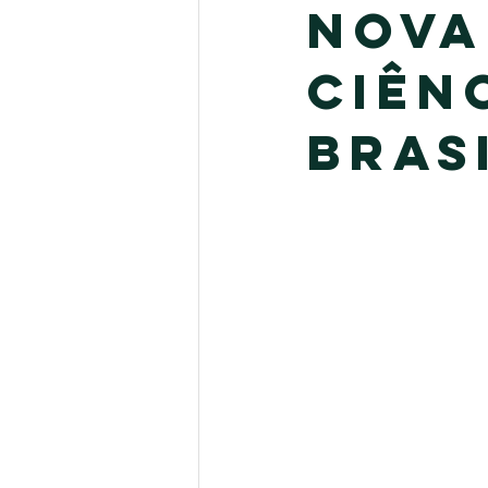
nova
ciên
bras