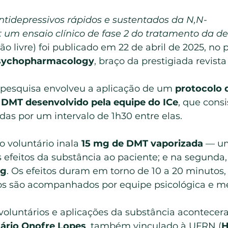
antidepressivos rápidos e sustentados da N,N-
: um ensaio clínico de fase 2 do tratamento da d
ão livre) foi publicado em 22 de abril de 2025, no 
sychopharmacology
, braço da prestigiada revista
pesquisa envolveu a aplicação de um 
protocolo 
 DMT desenvolvido pela equipe do ICe
, que cons
das por um intervalo de 1h30 entre elas.
o voluntário inala 
15 mg de DMT vaporizada
 — um
 efeitos da substância ao paciente; e na segunda,
mg
. Os efeitos duram em torno de 10 a 20 minutos,
ios são acompanhados por equipe psicológica e m
 voluntários e aplicações da substância acontecer
tário Onofre Lopes
, também vinculado à UFRN (
H