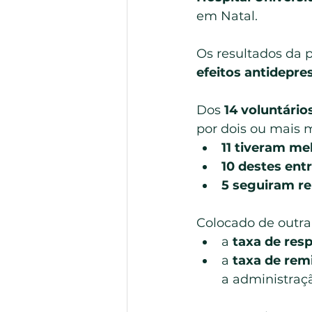
em Natal.
Os resultados da
efeitos antidepre
Dos 
14 voluntári
por dois ou mais 
11 tiveram me
10 destes en
5 seguiram re
Colocado de outra
a 
taxa de res
a 
taxa de rem
a administraç