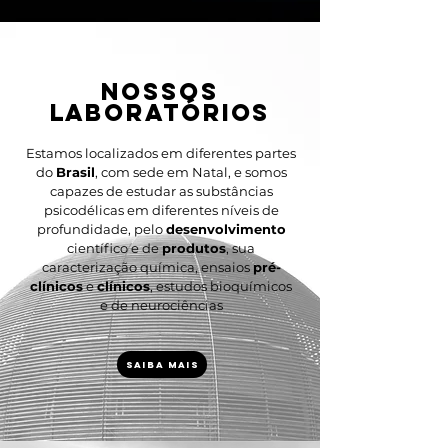
nossos
laboratórios
Estamos localizados em diferentes partes
do
Brasil
, com sede em Natal, e somos
capazes de estudar as substâncias
psicodélicas em diferentes níveis de
profundidade, pelo
desenvolvimento
científico e de
produtos
, sua
caracterização química, ensaios
pré-
clínicos
e
clínicos
, estudos bioquímicos
e de neurociências
SAIBA MAIS