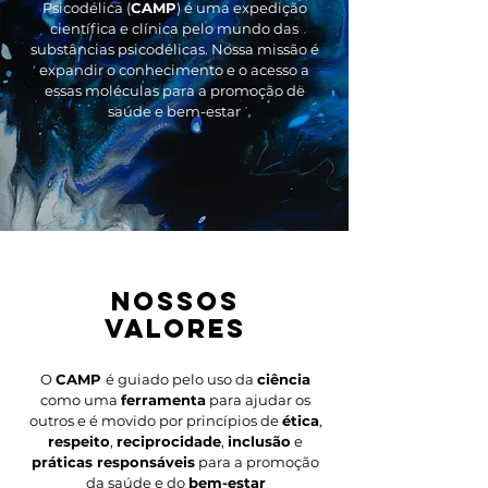
Psicodélica (
CAMP
) é uma expedição
científica e clínica pelo mundo das
substâncias psicodélicas. Nossa missão é
expandir o conhecimento e o acesso a
essas moléculas para a promoção de
saúde e bem-estar
nossos
VALORES
O
CAMP
é guiado pelo uso da
ciência
como uma
ferramenta
para ajudar os
outros e é movido por princípios de
ética
,
respeito
,
reciprocidade
,
inclusão
e
práticas responsáveis
para a promoção
da saúde e do
bem-estar