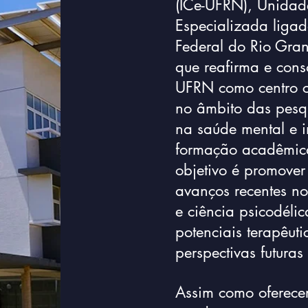
(ICe-UFRN), Unida
Especializada liga
Federal do Rio Gra
que reafirma e cons
UFRN como centro 
no âmbito das pesq
na saúde mental e i
formação acadêmica
objetivo é promover
avanços recentes n
e ciência psicodéli
potenciais terapêutic
perspectivas futuras
Assim como oferecer