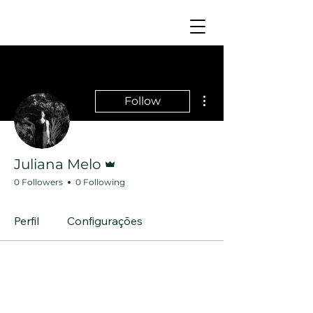
More actions
Follow
Admin
Juliana Melo
0 Followers
0 Following
Perfil
Configurações